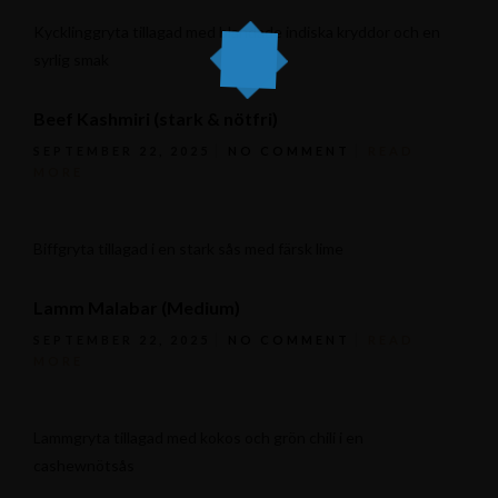
Kycklinggryta tillagad med blandade indiska kryddor och en
syrlig smak
Beef Kashmiri (stark & nötfri)
SEPTEMBER 22, 2025
NO COMMENT
READ
MORE
Biffgryta tillagad i en stark sås med färsk lime
Lamm Malabar (Medium)
SEPTEMBER 22, 2025
NO COMMENT
READ
MORE
Lammgryta tillagad med kokos och grön chili i en
cashewnötsås