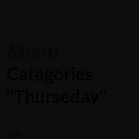
Stagneliusvägen 37, 112 57 Stockholm, Sweden.
08-618 33 11
Menu
Categories
"Thurseday"
Läsk