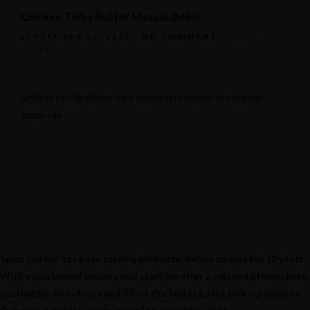
Chicken Tikka Butter Masala (Mild)
SEPTEMBER 22, 2025
NO COMMENT
READ
MORE
Grillade kycklingfiléer med smörfrästa nötter i en krämig
tomatsås
Spice Corner has been serving authentic Indian cuisine for 10 years.
With experienced owners and staff, we offer a relaxed atmosphere,
seating for 65 indoors and 55 on the terrace, plus pick-up options.