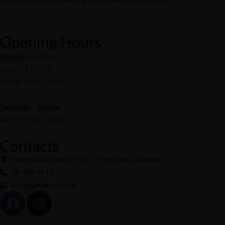
Our goal is simple: every guest leaves with a smile.
Opening Hours
Monday – Friday
Lunch 11 – 14:30
Dinner 14:30 – 22:00
Saturday – Sunday
Dinner 14:30 – 22:00
Contacts
Stagneliusvägen 37, 112 57 Stockholm, Sweden.
08-618 33 11
info@spicecorner.se