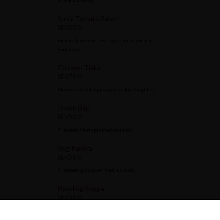
Spicy Tomato Salad
SEK50.0
Tomatsallad med färsk ingefära, vitlök och
koriander
Chicken Tikka
SEK79.0
Marinerade och ugnslugnade kycklingfiléer
Onion Baji
SEK50.0
Friterade lökringar med myntsås
Veg Pakora
SEK59.0
Friterade grönsaker med myntsås
Kyckling Soppa
SEK89.0
Fritterade grönsaker med myntsås