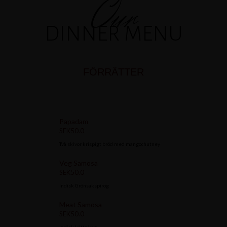
Our
DINNER MENU
FÖRRÄTTER
Papadam
SEK50.0
Två skivor krispigt bröd med mangochutney
Veg Samosa
SEK50.0
Indisk Grönsakspirog
Meat Samosa
SEK50.0
Indisk köttpirog