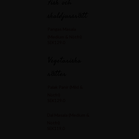
Fisk och
skaldjursrätt
Pangas Masala
(Medium & Nötfri)
SEK129.0
Vegetariska
rätter
Palak Panir (Mild &
Nötfri)
SEK129.0
Dal Masala (Medium &
Nötfri)
SEK119.0